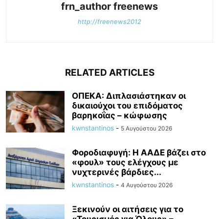
frn_author freenews
http://freenews2012
RELATED ARTICLES
ΟΠΕΚΑ: Διπλασιάστηκαν οι
δικαιούχοι του επιδόματος
βαρηκοΐας – κώφωσης
kwnstantinos
-
5 Αυγούστου 2026
Φοροδιαφυγή: Η ΑΑΔΕ βάζει στο
«φουλ» τους ελέγχους με
νυχτερινές βάρδιες...
kwnstantinos
-
4 Αυγούστου 2026
Ξεκινούν οι αιτήσεις για το