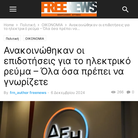
Home
Πολιτική
OIKONOMIA
Ανακοινώθηκαν οι επιδοτήσεις για
το ηλεκτρικό ρεύμα – Όλα όσα πρέπει να...
Πολιτική
OIKONOMIA
Ανακοινώθηκαν οι
επιδοτήσεις για το ηλεκτρικό
ρεύμα – Όλα όσα πρέπει να
γνωρίζετε
266
0
By
frn_author freenews
-
6 Δεκεμβρίου 2024