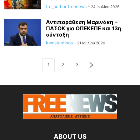
frn_author freenews
-
24 Ιουλίου 2026
Αντιπαράθεση Μαρινάκη –
ΠΑΣΟΚ για ΟΠΕΚΕΠΕ και 13η
σύνταξη
kwnstantinos
-
21 Ιουλίου 2026
1
2
3
ABOUT US