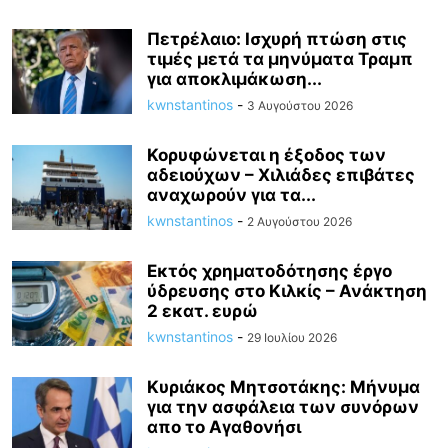
Πετρέλαιο: Ισχυρή πτώση στις
τιμές μετά τα μηνύματα Τραμπ
για αποκλιμάκωση...
kwnstantinos
-
3 Αυγούστου 2026
Κορυφώνεται η έξοδος των
αδειούχων – Χιλιάδες επιβάτες
αναχωρούν για τα...
kwnstantinos
-
2 Αυγούστου 2026
Εκτός χρηματοδότησης έργο
ύδρευσης στο Κιλκίς – Ανάκτηση
2 εκατ. ευρώ
kwnstantinos
-
29 Ιουλίου 2026
Κυριάκος Μητσοτάκης: Mήνυμα
για την ασφάλεια των συνόρων
απο το Αγαθονήσι