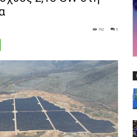
α
192
0