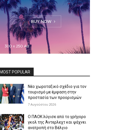
MOST POPULAR
Νέο χωροταξικό σχέδιο για τον
τουρισμό με έμφαση στην
προστασία των προορισμών
7 Αυγούστου 2026
Ο ΠΑΟΚ λύγισε από το γρήγορο
γκολ της Άντερλεχτ και ψάχνει
ανατροπή στο Βέλγιο