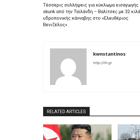
Τέσσερις συλλήψεις για κύκλωμα εισαγωγής
skunk από την Ταϊλάνδη – Βαλίτσες με 32 κιλ
υδροπονικής κάνναβης στο «Ελευθέριος
Βενιζέλος»
kwnstantinos
http://ifn.gr
RELATED ARTICLES