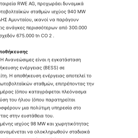
 εταιρεία RWE AG, προχωράει δυναμικά
ωτοβολταϊκών σταθμών ισχύος 940 MW
 ΑΗΣ Αμυνταίου, ικανοί να παράγουν
τις ανάγκες περισσότερων από 300.000
χεδόν 675.000 tn CO 2 .
αποθήκευσης
ΕΗ Ανανεώσιμες είναι η εγκατάσταση
ήκευσης ενέργειας (BESS) σε
ίτη. Η αποθήκευση ενέργειας αποτελεί το
φωτοβολταϊκών σταθμών, επιτρέποντας την
 ημέρας (όπου καταγράφεται πλεόνασμα
ύση του ήλιου (όπου παρατηρείται
σφέρουν μια πολύτιμη υπηρεσία στο
τας στην ευστάθεια του.
τημένης ισχύος 98 MW και χωρητικότητας
, αναμένεται να ολοκληρωθούν σταδιακά