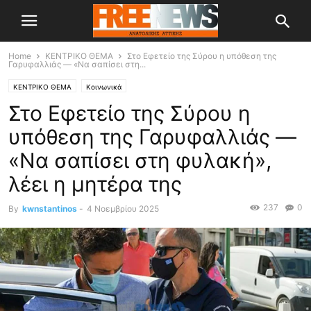
Home
ΚΕΝΤΡΙΚΟ ΘΕΜΑ
Στο Εφετείο της Σύρου η υπόθεση της
Γαρυφαλλιάς — «Να σαπίσει στη...
ΚΕΝΤΡΙΚΟ ΘΕΜΑ
Κοινωνικά
Στο Εφετείο της Σύρου η
υπόθεση της Γαρυφαλλιάς —
«Να σαπίσει στη φυλακή»,
λέει η μητέρα της
237
0
By
kwnstantinos
-
4 Νοεμβρίου 2025