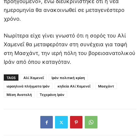
προηγούμενο», ενώ διευκρινίστηκε ότι η νέα
ημερομηνία θα ανακοινωθεί σε μεταγενέστερο
χρόνο.
Νωρίτερα είχε γίνει γνωστό ότι η σορός του Αλί
Χαμενεΐ θα μεταφερόταν στη συνέχεια για ταφή
στη Μασχάντ, την ιερή πόλη του βορειοανατολικού
Ιράν από όπου καταγόταν.
TAGS
Αλί Χαμενεΐ
Ιράν πολιτική κρίση
ισραηλινά πλήγματα Ιράν
κηδεία Αλί Χαμενεΐ
Μασχάντ
Μέση Ανατολή
Τεχεράνη Ιράν