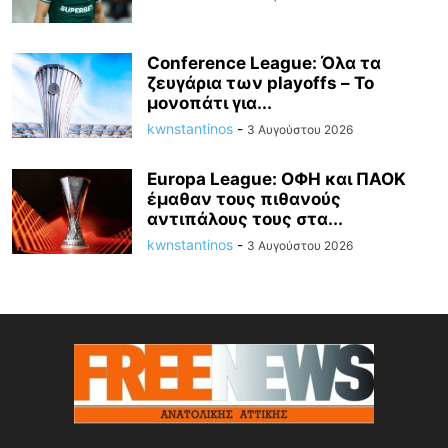
Conference League: Όλα τα
ζευγάρια των playoffs – Το
μονοπάτι για...
kwnstantinos
-
3 Αυγούστου 2026
Europa League: ΟΦΗ και ΠΑΟΚ
έμαθαν τους πιθανούς
αντιπάλους τους στα...
kwnstantinos
-
3 Αυγούστου 2026