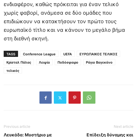
ενδιαφέρον, καθώς πρόκειται για έναν τελικό
χωρίς φαβορί, ανάμεσα σε δύο ομάδες που
επιδιώκουν να κατακτήσουν τον πρώτο τους
ευρωπαϊκό τίτλο και να κάνουν το μεγάλο βήμα
στη διεθνή σκηνή.
TAGS
Conference League
UEFA
ΕΥΡΩΠΑΙΚΟΣ ΤΕΛΙΚΟΣ
Κρίσταλ Πάλας
Λειψία
Ποδόσφαιρο
Ράγιο Βαγεκάνο
τελικός
Previous article
Next article
Λευκάδα: Μυστήριο με
Επίδειξη δύναμης και