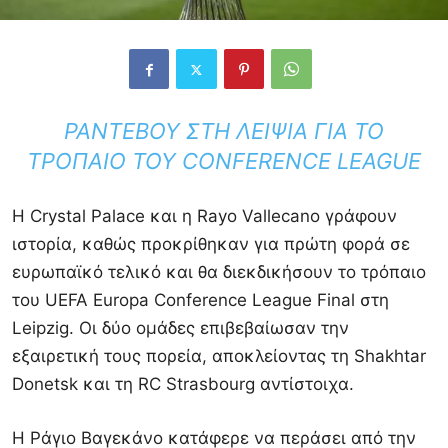
ΡΑΝΤΕΒΟΎ ΣΤΗ ΛΕΙΨΊΑ ΓΙΑ ΤΟ
ΤΡΌΠΑΙΟ ΤΟΥ CONFERENCE LEAGUE
Η
Crystal Palace
και η
Rayo Vallecano
γράφουν
ιστορία, καθώς προκρίθηκαν για πρώτη φορά σε
ευρωπαϊκό τελικό και θα διεκδικήσουν το τρόπαιο
του
UEFA Europa Conference League Final
στη
Leipzig
. Οι δύο ομάδες επιβεβαίωσαν την
εξαιρετική τους πορεία, αποκλείοντας τη
Shakhtar
Donetsk
και τη
RC Strasbourg
αντίστοιχα.
Η Ράγιο Βαγεκάνο κατάφερε να περάσει από την