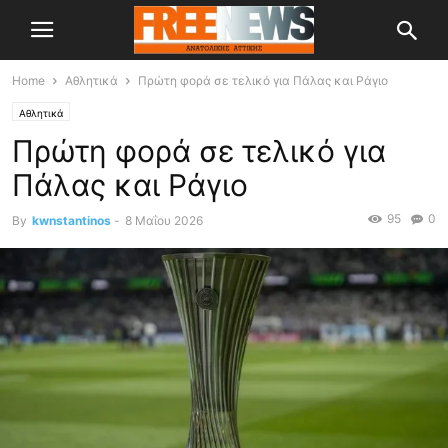
Home
Αθλητικά
Πρώτη φορά σε τελικό για Πάλας και Ράγιο
Αθλητικά
Πρώτη φορά σε τελικό για
Πάλας και Ράγιο
95
0
By
kwnstantinos
-
8 Μαΐου 2026