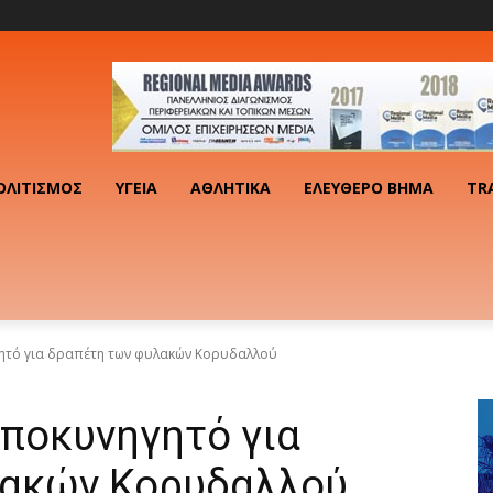
ΟΛΙΤΙΣΜΌΣ
ΥΓΕΊΑ
ΑΘΛΗΤΙΚΆ
ΕΛΕΎΘΕΡΟ ΒΉΜΑ
TR
γητό για δραπέτη των φυλακών Κορυδαλλού
ωποκυνηγητό για
λακών Κορυδαλλού