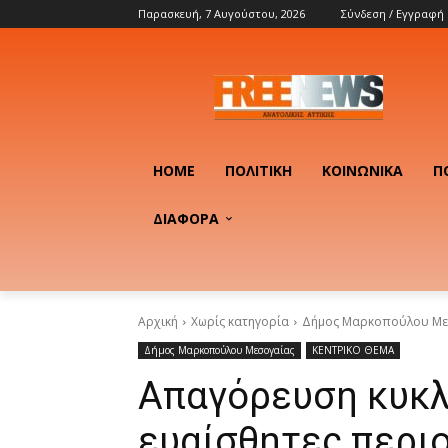
Παρασκευή, 7 Αυγούστου, 2026
Σύνδεση / Εγγραφή
HOME
ΠΟΛΙΤΙΚΉ
ΚΟΙΝΩΝΙΚΆ
Π
ΔΙΑΦΟΡΑ
Αρχική
Χωρίς κατηγορία
Δήμος Μαρκοπούλου Με
Δήμος Μαρκοπούλου Μεσογαίας
ΚΕΝΤΡΙΚΟ ΘΕΜΑ
Απαγόρευση κυκλ
ευαίσθητες περι