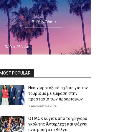
MOST POPULAR
Νέο χωροταξικό σχέδιο για τον
τουρισμό με έμφαση στην
προστασία των προορισμών
7 Αυγούστου 2026
Ο ΠΑΟΚ λύγισε από το γρήγορο
γκολ της Άντερλεχτ και ψάχνει
ανατροπή στο Βέλγιο