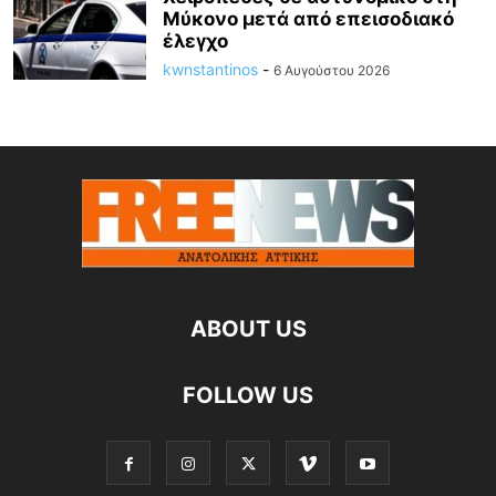
Μύκονο μετά από επεισοδιακό
έλεγχο
kwnstantinos
-
6 Αυγούστου 2026
ABOUT US
FOLLOW US