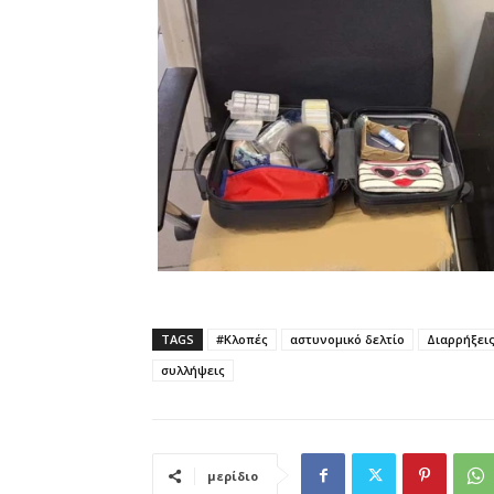
TAGS
#Κλοπές
αστυνομικό δελτίο
Διαρρήξεις
συλλήψεις
μερίδιο