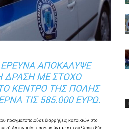
 ΈΡΕΥΝΑ ΑΠΟΚΆΛΥΨΕ
 ΔΡΆΣΗ ΜΕ ΣΤΌΧΟ
ΤΟ ΚΈΝΤΡΟ ΤΗΣ ΠΌΛΗΣ
ΕΡΝΆ ΤΙΣ 585.000 ΕΥΡΏ.
ου πραγματοποιούσε διαρρήξεις κατοικιών στο
ηνική Αστυνομία, προχωρώντας στη σύλληψη δύο