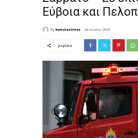
Εύβοια και Πελο
By
kwnstantinos
26 Ιουνίου 2026
μερίδιο