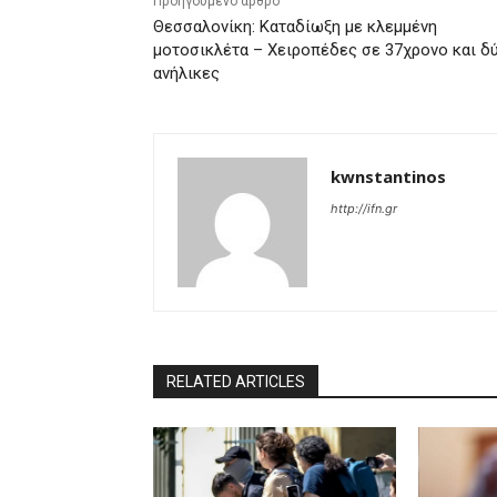
Προηγούμενο άρθρο
Θεσσαλονίκη: Καταδίωξη με κλεμμένη
μοτοσικλέτα – Χειροπέδες σε 37χρονο και δ
ανήλικες
kwnstantinos
http://ifn.gr
RELATED ARTICLES