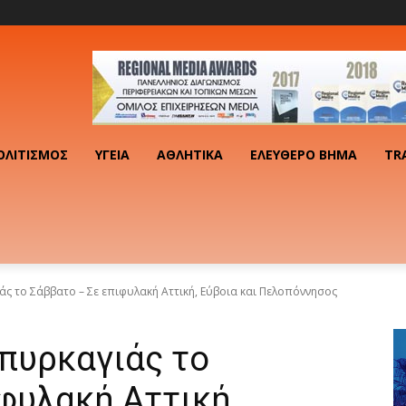
ΟΛΙΤΙΣΜΌΣ
ΥΓΕΊΑ
ΑΘΛΗΤΙΚΆ
ΕΛΕΎΘΕΡΟ ΒΉΜΑ
TR
άς το Σάββατο – Σε επιφυλακή Αττική, Εύβοια και Πελοπόννησος
πυρκαγιάς το
φυλακή Αττική,