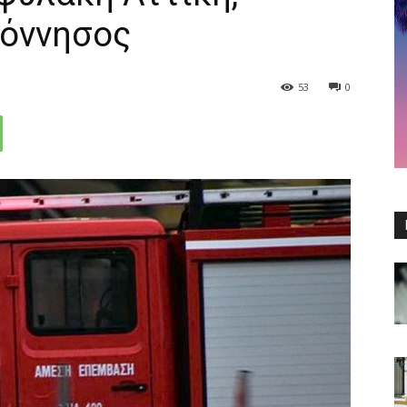
πόννησος
53
0