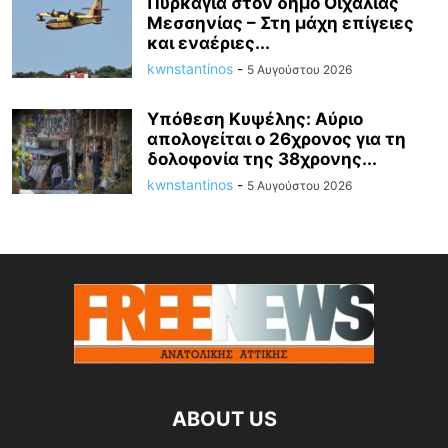
Πυρκαγιά στον δήμο Οιχαλίας
Μεσσηνίας – Στη μάχη επίγειες
και εναέριες...
kwnstantinos
-
5 Αυγούστου 2026
Υπόθεση Κυψέλης: Αύριο
απολογείται ο 26χρονος για τη
δολοφονία της 38χρονης...
kwnstantinos
-
5 Αυγούστου 2026
ABOUT US