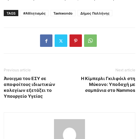
TAGS
#Αθλητισμός
Taekwondo
Δήμος Παλλήνης
Previous article
Next article
Άνοιγμα του ΕΣΥ σε
Η Κίμπερλι Γκιλφόιλ στη
αποφοίτους ιδιωτικών
Μύκονο: Υποδοχή με
κολεγίων εξετάζει το
σαμπάνια στο Nammos
Υπουργείο Υγείας