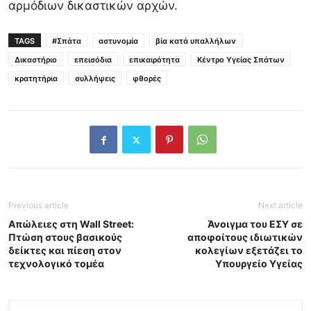
αρμόδιων δικαστικών αρχών.
TAGS
#Σπάτα
αστυνομία
βία κατά υπαλλήλων
Δικαστήριο
επεισόδια
επικαιρότητα
Κέντρο Υγείας Σπάτων
κρατητήρια
συλλήψεις
φθορές
Previous article
Next article
Απώλειες στη Wall Street:
Άνοιγμα του ΕΣΥ σε
Πτώση στους βασικούς
αποφοίτους ιδιωτικών
δείκτες και πίεση στον
κολεγίων εξετάζει το
τεχνολογικό τομέα
Υπουργείο Υγείας