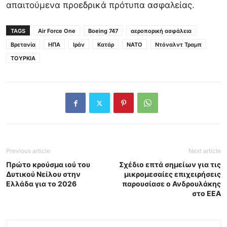
απαιτούμενα προεδρικά πρότυπα ασφαλείας.
TAGS
Air Force One
Boeing 747
αεροπορική ασφάλεια
Βρετανία
ΗΠΑ
Ιράν
Κατάρ
ΝΑΤΟ
Ντόναλντ Τραμπ
ΤΟΥΡΚΙΑ
Previous article
Next article
Πρώτο κρούσμα ιού του
Σχέδιο επτά σημείων για τις
Δυτικού Νείλου στην
μικρομεσαίες επιχειρήσεις
Ελλάδα για το 2026
παρουσίασε ο Ανδρουλάκης
στο ΕΕΑ