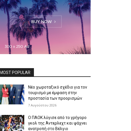
MOST POPULAR
Νέο χωροταξικό σχέδιο για τον
τουρισμό με έμφαση στην
προστασία των προορισμών
7 Αυγούστου 2026
Ο ΠΑΟΚ λύγισε από το γρήγορο
γκολ της Άντερλεχτ και ψάχνει
ανατροπή στο Βέλγιο