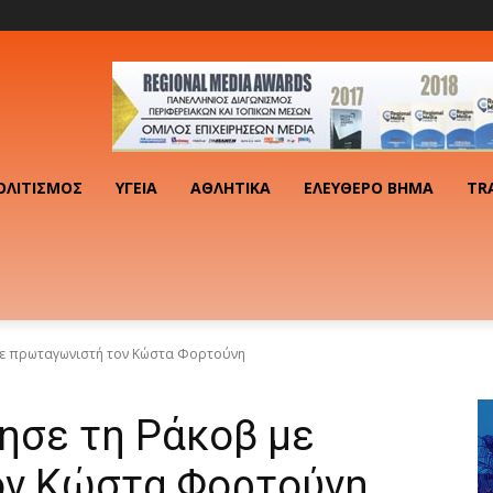
ΟΛΙΤΙΣΜΌΣ
ΥΓΕΊΑ
ΑΘΛΗΤΙΚΆ
ΕΛΕΎΘΕΡΟ ΒΉΜΑ
TR
με πρωταγωνιστή τον Κώστα Φορτούνη
ησε τη Ράκοβ με
ον Κώστα Φορτούνη