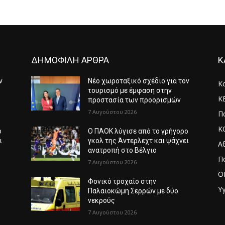
ΔΗΜΟΦΙΛΗ ΑΡΘΡΑ
Κ
ν
Νέο χωροταξικό σχέδιο για τον
Κ
τουρισμό με έμφαση στην
Κ
προστασία των προορισμών
7 Αυγούστου 2026
Πο
Κ
ο
Ο ΠΑΟΚ λύγισε από το γρήγορο
ι
γκολ της Άντερλεχτ και ψάχνει
Α
ανατροπή στο Βέλγιο
Π
7 Αυγούστου 2026
O
Φονικό τροχαίο στην
Υγ
Παλαιοκώμη Σερρών με δύο
νεκρούς
7 Αυγούστου 2026