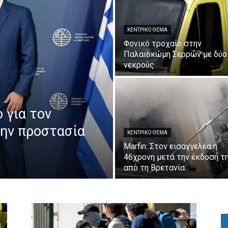
ΚΕΝΤΡΙΚΟ ΘΕΜΑ
Φονικό τροχαίο στην
Παλαιοκώμη Σερρών με δύο
νεκρούς
 για τον
την προστασία
ΚΕΝΤΡΙΚΟ ΘΕΜΑ
Marfin: Στον εισαγγελέα η
46χρονη μετά την έκδοσή τ
από τη Βρετανία