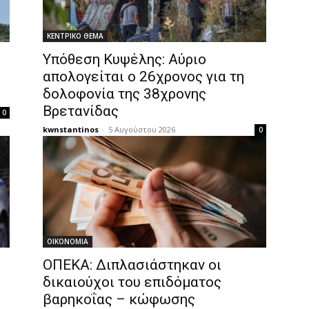
ΚΕΝΤΡΙΚΟ ΘΕΜΑ
Υπόθεση Κυψέλης: Αύριο
απολογείται ο 26χρονος για τη
δολοφονία της 38χρονης
Βρετανίδας
0
kwnstantinos
-
5 Αυγούστου 2026
0
OIKONOMIA
ΟΠΕΚΑ: Διπλασιάστηκαν οι
δικαιούχοι του επιδόματος
βαρηκοΐας – κώφωσης