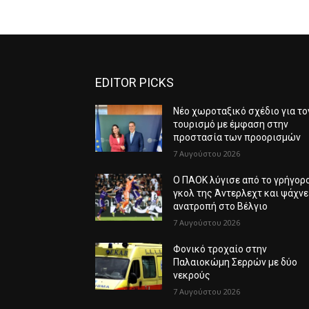
EDITOR PICKS
Νέο χωροταξικό σχέδιο για το
τουρισμό με έμφαση στην
προστασία των προορισμών
7 Αυγούστου 2026
Ο ΠΑΟΚ λύγισε από το γρήγορ
γκολ της Άντερλεχτ και ψάχνε
ανατροπή στο Βέλγιο
7 Αυγούστου 2026
Φονικό τροχαίο στην
Παλαιοκώμη Σερρών με δύο
νεκρούς
7 Αυγούστου 2026