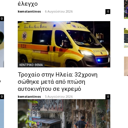
έλεγχο
kwnstantinos
-
6 Αυγούστου 2026
0
0
ΚΕΝΤΡΙΚΟ ΘΕΜΑ
Τροχαίο στην Ηλεία: 32χρονη
ν
σώθηκε μετά από πτώση
αυτοκινήτου σε γκρεμό
kwnstantinos
-
5 Αυγούστου 2026
0
0