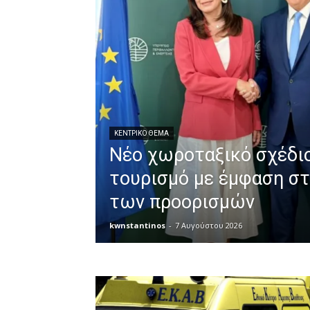
ΚΕΝΤΡΙΚΟ ΘΕΜΑ
Νέο χωροταξικό σχέδιο
τουρισμό με έμφαση σ
των προορισμών
kwnstantinos
-
7 Αυγούστου 2026