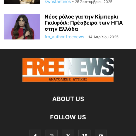
kwnstantinos
-
25 Σεπτεμβρίου 2025
Νέος ρόλος για την Κίμπερλι
Γκιλφόιλ: Πρέσβειρα των ΗΠΑ
στην Ελλάδα
frn_author freenews
-
14 Απριλίου 2025
ABOUT US
FOLLOW US