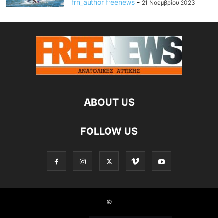
frn_author freenews
-
21 Νοεμβρίου 2023
ABOUT US
FOLLOW US
©