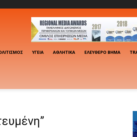
ΟΛΙΤΙΣΜΌΣ
ΥΓΕΊΑ
ΑΘΛΗΤΙΚΆ
ΕΛΕΎΘΕΡΟ ΒΉΜΑ
TR
τευμένη”