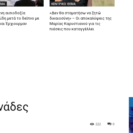
ΕΜΑ
ΚΕΝΤΡΙΚΟ ΘΕΜΑ
νη αισιοδοξία
«Δεν θα σταματήσω να ζητώ
ίδη μετά το δείπνο με
δικαιοσύνη» – Οι αποκαλύψεις της
και Έρχιουρμαν
Μαρίας Καρυστιανού για τις
πιέσεις που καταγγέλλει