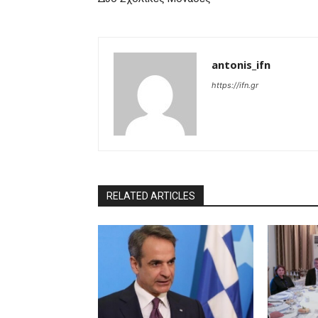
antonis_ifn
https://ifn.gr
RELATED ARTICLES