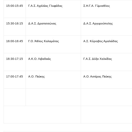
15:00-15:45
Γ.Α.Σ. Αχιλλέας Γλυφάδας
Σ.Η.Γ.Α. Γύμναθλος
15:30-16:15
Δ.Α.Σ. Δραπετσώνας
Δ.Α.Σ. Αργυρούπολης
16:00-16:45
Γ.Ο. Άθλος Καλαμάτας
Α.Σ. Κόροιβος Αμαλιάδας
16:30-17:15
Α.Κ.Ο. Λιβαδειάς
Γ.Α.Σ. Δόξα Χαλκίδας
17:00-17:45
Α.Ο. Πεύκης
Α.Ο. Αστέρας Πεύκης