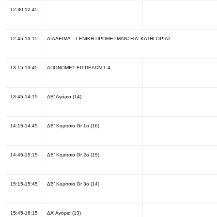
12:30-12:45
12:45-13:15
ΔΙΑΛΕΙΜΑ – ΓΕΝΙΚΗ ΠΡΟΘΕΡΜΑΝΣΗ Δ’ ΚΑΤΗΓΟΡΙΑΣ
13:15-13:45
ΑΠΟΝΟΜΕΣ ΕΠΙΠΕΔΩΝ 1-4
13:45-14:15
ΔΒ’ Αγόρια (14)
14:15-14:45
ΔΒ’ Κορίτσια Gr 1ο (16)
14:45-15:15
ΔΒ’ Κορίτσια Gr 2ο (15)
15:15-15:45
ΔΒ’ Κορίτσια Gr 3ο (14)
15:45-16:15
ΔΑ’ Αγόρια (13)