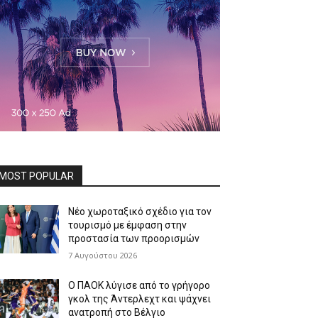
MOST POPULAR
Νέο χωροταξικό σχέδιο για τον
τουρισμό με έμφαση στην
προστασία των προορισμών
7 Αυγούστου 2026
Ο ΠΑΟΚ λύγισε από το γρήγορο
γκολ της Άντερλεχτ και ψάχνει
ανατροπή στο Βέλγιο