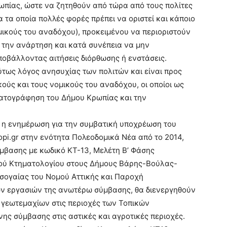
ωπίας, ώστε να ζητηθούν από τώρα από τους πολίτες
ια τα οποία πολλές φορές πρέπει να οριστεί και κάποιο
μικούς του αναδόχου), προκειμένου να περιοριστούν
 την ανάρτηση και κατά συνέπεια να μην
ποβάλλοντας αιτήσεις διόρθωσης ή ενστάσεις.
τως λόγος ανησυχίας των πολιτών και είναι προς
ούς και τους νομικούς του αναδόχου, οι οποίοι ως
ματογράφηση του Δήμου Κρωπίας και την
, η ενημέρωση για την συμβατική υποχρέωση του
opi.gr στην ενότητα Πολεοδομικά Νέα από το 2014,
σύμβασης με κωδικό ΚΤ-13, Μελέτη Β’ Φάσης
κού Κτηματολογίου στους Δήμους Βάρης-Βούλας-
ογαίας του Νομού Αττικής και Παροχή
ων εργασιών της ανωτέρω σύμβασης, θα διενεργηθούν
γεωτεμαχίων στις περιοχές των Τοπικών
 σύμβασης στις αστικές και αγροτικές περιοχές.