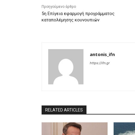
Προηγούμενο άρθρο
5η Επίγεια εφαρμογή προγράμματος
καταπολέμησης κουνουπιών
antonis_ifn
https://ifn.gr
RELATED ARTICLES