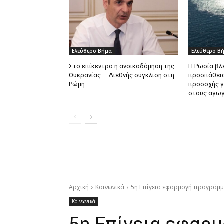
Ελεύθερο Βήμα
Ελεύθερο Β
Στο επίκεντρο η ανοικοδόμηση της
Η Ρωσία βλ
Ουκρανίας – Διεθνής σύγκλιση στη
προσπάθεια
Ρώμη
προσοχής γ
στους αγωγ