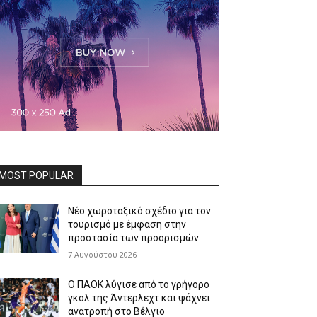
MOST POPULAR
Νέο χωροταξικό σχέδιο για τον
τουρισμό με έμφαση στην
προστασία των προορισμών
7 Αυγούστου 2026
Ο ΠΑΟΚ λύγισε από το γρήγορο
γκολ της Άντερλεχτ και ψάχνει
ανατροπή στο Βέλγιο