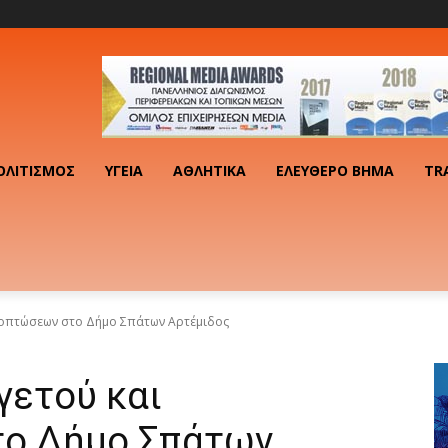
ΟΛΙΤΙΣΜΌΣ
ΥΓΕΊΑ
ΑΘΛΗΤΙΚΆ
ΕΛΕΎΘΕΡΟ ΒΉΜΑ
TR
νοπτώσεων στο Δήμο Σπάτων Αρτέμιδος
γετού και
το Δήμο Σπάτων