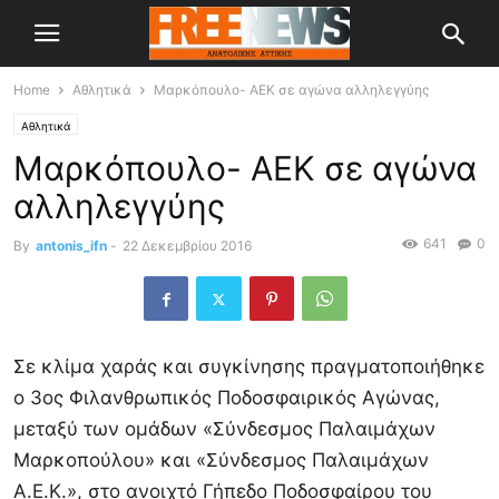
Home
Αθλητικά
Μαρκόπουλο- ΑΕΚ σε αγώνα αλληλεγγύης
Αθλητικά
Μαρκόπουλο- ΑΕΚ σε αγώνα
αλληλεγγύης
641
0
By
antonis_ifn
-
22 Δεκεμβρίου 2016
Σε κλίμα χαράς και συγκίνησης πραγματοποιήθηκε
ο 3ος Φιλανθρωπικός Ποδοσφαιρικός Αγώνας,
μεταξύ των ομάδων «Σύνδεσμος Παλαιμάχων
Μαρκοπούλου» και «Σύνδεσμος Παλαιμάχων
Α.Ε.Κ.», στο ανοιχτό Γήπεδο Ποδοσφαίρου του