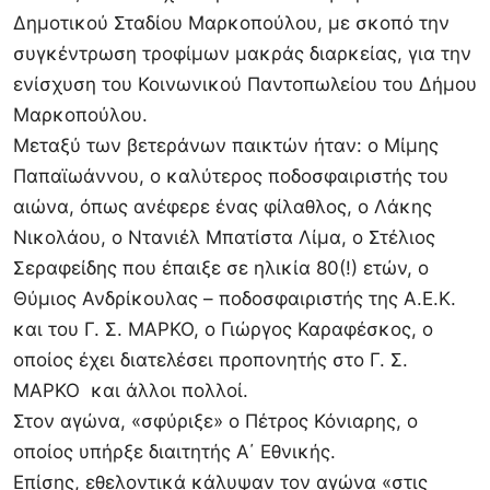
Δημοτικού Σταδίου Μαρκοπούλου, με σκοπό την
συγκέντρωση τροφίμων μακράς διαρκείας, για την
ενίσχυση του Κοινωνικού Παντοπωλείου του Δήμου
Μαρκοπούλου.
Μεταξύ των βετεράνων παικτών ήταν: ο Μίμης
Παπαϊωάννου, ο καλύτερος ποδοσφαιριστής του
αιώνα, όπως ανέφερε ένας φίλαθλος, ο Λάκης
Νικολάου, ο Ντανιέλ Μπατίστα Λίμα, ο Στέλιος
Σεραφείδης που έπαιξε σε ηλικία 80(!) ετών, ο
Θύμιος Ανδρίκουλας – ποδοσφαιριστής της Α.Ε.Κ.
και του Γ. Σ. ΜΑΡΚΟ, ο Γιώργος Καραφέσκος, ο
οποίος έχει διατελέσει προπονητής στο Γ. Σ.
ΜΑΡΚΟ και άλλοι πολλοί.
Στον αγώνα, «σφύριξε» ο Πέτρος Κόνιαρης, ο
οποίος υπήρξε διαιτητής Α΄ Εθνικής.
Επίσης, εθελοντικά κάλυψαν τον αγώνα «στις