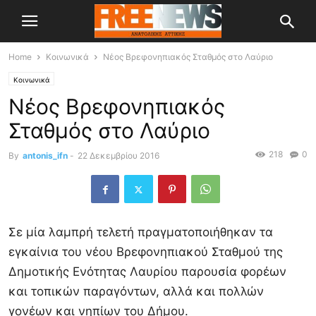
Home
Κοινωνικά
Νέος Βρεφονηπιακός Σταθμός στο Λαύριο
Κοινωνικά
Νέος Βρεφονηπιακός
Σταθμός στο Λαύριο
218
0
By
antonis_ifn
-
22 Δεκεμβρίου 2016
Σε‭ ‬μία‭ ‬λαμπρή‭ ‬τελετή‭ ‬πραγματοποιήθηκαν‭ ‬τα‭
‬εγκαίνια‭ ‬του‭ ‬νέου‭ ‬Βρεφονηπιακού‭ ‬Σταθμού‭ ‬της‭
‬Δημοτικής‭ ‬Ενότητας‭ ‬Λαυρίου‭ ‬παρουσία‭ ‬φορέων‭
‬και‭ ‬τοπικών‭ ‬παραγόντων,‭ ‬αλλά‭ ‬και‭ ‬πολλών‭
‬γονέων‭ ‬και‭ ‬νηπίων‭ ‬του‭ ‬Δήμου.‭