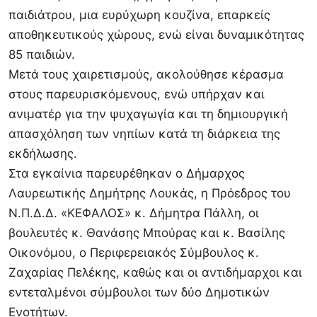
‬παιδιάτρου,‭ ‬μια‭ ‬ευρύχωρη‭ ‬κουζίνα,‭ ‬επαρκείς‭
‬αποθηκευτικούς‭ ‬χώρους,‭ ‬ενώ‭ ‬είναι‭ ‬δυναμικότητας‭
‬85‭ ‬παιδιών.
Μετά‭ ‬τους‭ ‬χαιρετισμούς,‭ ‬ακολούθησε‭ ‬κέρασμα‭
‬στους‭ ‬παρευρισκόμενους,‭ ‬ενώ‭ ‬υπήρχαν‭ ‬και‭
‬ανιματέρ‭ ‬για‭ ‬την‭ ‬ψυχαγωγία‭ ‬και‭ ‬τη‭ ‬δημιουργική‭
‬απασχόληση‭ ‬των‭ ‬νηπίων‭ ‬κατά‭ ‬τη‭ ‬διάρκεια‭ ‬της‭
‬εκδήλωσης.‭
Στα‭ ‬εγκαίνια‭ ‬παρευρέθηκαν‭ ‬ο‭ ‬Δήμαρχος‭
‬Λαυρεωτικής‭ ‬Δημήτρης‭ ‬Λουκάς,‭ ‬η‭ ‬Πρόεδρος‭ ‬του‭
‬Ν.Π.Δ.Δ.‭ «‬ΚΕΦΑΛΟΣ‭»‬ κ.‭ ‬Δήμητρα‭ ‬Πάλλη,‭ ‬οι‭
‬βουλευτές‭ ‬κ.‭ ‬Θανάσης‭ ‬Μπούρας‭ ‬και‭ ‬κ.‭ ‬Βασίλης‭
‬Οικονόμου,‭ ‬ο‭ ‬Περιφερειακός‭ ‬Σύμβουλος‭ ‬κ.‭
‬Ζαχαρίας‭ ‬Πελέκης,‭ ‬καθώς‭ ‬και‭ ‬οι‭ ‬αντιδήμαρχοι‭ ‬και‭
‬εντεταλμένοι‭ ‬σύμβουλοι‭ ‬των‭ ‬δύο‭ ‬Δημοτικών‭
‬Ενοτήτων.‭