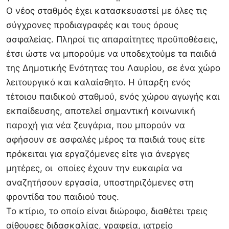
Ο‭ ‬νέος‭ ‬σταθμός‭ ‬έχει‭ ‬κατασκευαστεί‭ ‬με‭ ‬όλες‭ ‬τις‭
‬σύγχρονες‭ ‬προδιαγραφές‭ ‬και‭ ‬τους‭ ‬όρους‭
‬ασφαλείας.‭ ‬Πληροί‭ ‬τις‭ ‬απαραίτητες‭ ‬προϋποθέσεις,‭
‬έτσι‭ ‬ώστε‭ ‬να‭ ‬μπορούμε‭ ‬να‭ ‬υποδεχτούμε‭ ‬τα‭ ‬παιδιά‭
‬της‭ ‬Δημοτικής‭ ‬Ενότητας‭ ‬του‭ ‬Λαυρίου,‭ ‬σε‭ ‬ένα‭ ‬χώρο‭
‬λειτουργικό‭ ‬και‭ ‬καλαίσθητο.‭ ‬Η‭ ‬ύπαρξη‭ ‬ενός‭
‬τέτοιου‭ ‬παιδικού‭ ‬σταθμού,‭ ‬ενός‭ ‬χώρου‭ ‬αγωγής‭ ‬και‭
‬εκπαίδευσης,‭ ‬αποτελεί‭ ‬σημαντική‭ ‬κοινωνική‭
‬παροχή‭ ‬για‭ ‬νέα‭ ‬ζευγάρια,‭ ‬που‭ ‬μπορούν‭ ‬να‭
‬αφήσουν‭ ‬σε‭ ‬ασφαλές‭ ‬μέρος‭ ‬τα‭ ‬παιδιά‭ ‬τους‭ ‬είτε‭
‬πρόκειται‭ ‬για‭ ‬εργαζόμενες‭ ‬είτε‭ ‬για‭ ‬άνεργες‭
‬μητέρες,‭ ‬οι‭ ‬οποίες‭ ‬έχουν‭ ‬την‭ ‬ευκαιρία‭ ‬να‭
‬αναζητήσουν‭ ‬εργασία,‭ ‬υποστηριζόμενες‭ ‬στη‭
‬φροντίδα‭ ‬του‭ ‬παιδιού‭ ‬τους.
Το‭ ‬κτίριο,‭ ‬το‭ ‬οποίο‭ ‬είναι‭ ‬διώροφο,‭ ‬διαθέτει‭ ‬τρεις‭
‬αίθουσες‭ ‬διδασκαλίας,‭ ‬γραφεία,‭ ‬ιατρείο‭