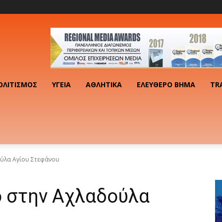
ΟΛΙΤΙΣΜΌΣ
ΥΓΕΊΑ
ΑΘΛΗΤΙΚΆ
ΕΛΕΎΘΕΡΟ ΒΉΜΑ
TR
ύλα Αγίου Στεφάνου
 στην Αχλαδούλα