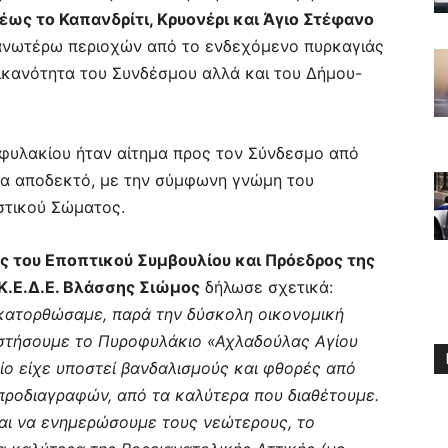
ως το Καπανδρίτι, Κρυονέρι και Άγιο Στέφανο
ανωτέρω περιοχών από το ενδεχόμενο πυρκαγιάς
 ικανότητα του Συνδέσμου αλλά και του Δήμου-
φυλακίου ήταν αίτημα προς τον Σύνδεσμο από
σα αποδεκτό, με την σύμφωνη γνώμη του
στικού Σώματος.
ος του Εποπτικού Συμβουλίου και Πρόεδρος της
Κ.Ε.Δ.Ε. Βλάσσης Σιώμος
δήλωσε σχετικά:
υ κατορθώσαμε, παρά την δύσκολη οικονομική
αστήσουμε το Πυροφυλάκιο «Αχλαδούλας Αγίου
ίο είχε υποστεί βανδαλισμούς και φθορές από
 προδιαγραφών, από τα καλύτερα που διαθέτουμε.
και να ενημερώσουμε τους νεώτερους, το