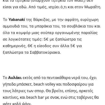
και τα τζιτζίκια (υπάρχουν τζιτζίκια τον Μάιο;) δεν
είσαι για εδώ. Από
τιμές, ισχύει ό,τι και στον Μωραΐτη.
Το
Yabanaki
της Βάρκιζας, με την αφράτη, ευρύχωρη
αμμουδιά του, τα μπαράκια του, τα
σουβλάκια του και
όλα τα κομφόρ μιας σούπερ οργανωμένης παραλίας
σε λογικότατες
τιμές: 5€ με ξαπλώστρα τις
καθημερινές, 6€ η είσοδος συν άλλα 5€ για
ξαπλώστρα τα
Σαββατοκύριακα.
Το
Αυλάκι
εκτός από τα πεντακάθαρα νερά του, έχει
γήπεδα μπάσκετ, beach volley και ποδοσφαίρου για
τους λάτριες των σπορ. Θα βρείτε, επίσης, αρκετές
καντίνες, και beach bar με σνακ, ενώ στις ταβέρνες θα
φάτε καλό ψάρι.