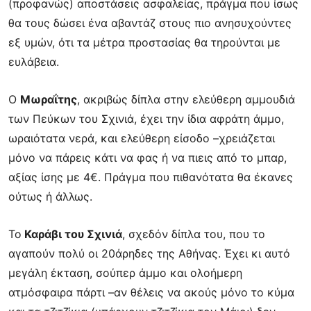
(προφανώς) αποστάσεις ασφαλείας, πράγμα
που ίσως
θα τους δώσει ένα αβαντάζ στους πιο ανησυχούντες
εξ υμών, ότι τα μέτρα
προστασίας θα τηρούνται με
ευλάβεια.
Ο
Μωραΐτης
, ακριβώς δίπλα στην ελεύθερη αμμουδιά
των Πεύκων του Σχινιά, έχει την ίδια
αφράτη άμμο,
ωραιότατα νερά, και ελεύθερη είσοδο –χρειάζεται
μόνο να πάρεις κάτι να
φας ή να πιεις από το μπαρ,
αξίας ίσης με 4€. Πράγμα που πιθανότατα θα έκανες
ούτως ή
άλλως.
Το
Καράβι του Σχινιά
, σχεδόν δίπλα του, που το
αγαπούν πολύ οι 20άρηδες της Αθήνας.
Έχει κι αυτό
μεγάλη έκταση, σούπερ άμμο και ολοήμερη
ατμόσφαιρα πάρτι –αν θέλεις να
ακούς μόνο το κύμα