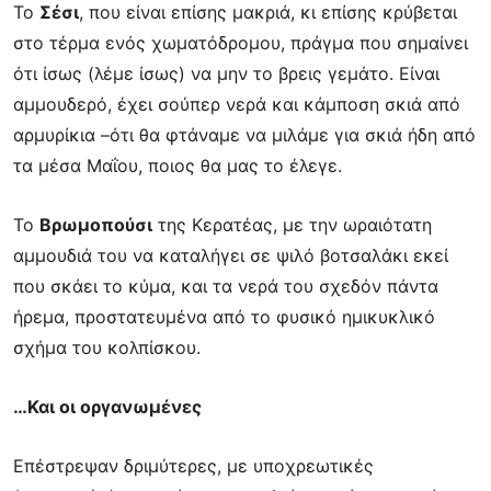
Το
Σέσι
, που είναι επίσης μακριά, κι επίσης κρύβεται
στο τέρμα ενός χωματόδρομου,
πράγμα που σημαίνει
ότι ίσως (λέμε ίσως) να μην το βρεις γεμάτο. Είναι
αμμουδερό, έχει
σούπερ νερά και κάμποση σκιά από
αρμυρίκια –ότι θα φτάναμε να μιλάμε για σκιά ήδη
από
τα μέσα Μαΐου, ποιος θα μας το έλεγε.
Το
Βρωμοπούσι
της Κερατέας, με την ωραιότατη
αμμουδιά του να καταλήγει σε ψιλό
βοτσαλάκι εκεί
που σκάει το κύμα, και τα νερά του σχεδόν πάντα
ήρεμα, προστατευμένα
από το φυσικό ημικυκλικό
σχήμα του κολπίσκου.
…Και οι οργανωμένες
Επέστρεψαν δριμύτερες, με υποχρεωτικές