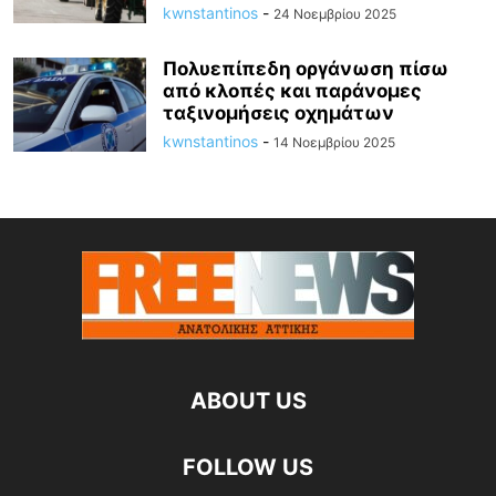
kwnstantinos
-
24 Νοεμβρίου 2025
Πολυεπίπεδη οργάνωση πίσω
από κλοπές και παράνομες
ταξινομήσεις οχημάτων
kwnstantinos
-
14 Νοεμβρίου 2025
ABOUT US
FOLLOW US