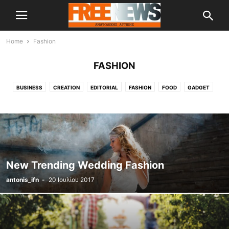
Home
Fashion
FASHION
BUSINESS
CREATION
EDITORIAL
FASHION
FOOD
GADGET
GADGETS
HEALTH & FITNESS
LIFESTYLE
MAKE IT MODERN
MOBILE PHONES
MUSIC
PHOTOGRAPHY
RACING
REVIEWS
SPORT
TECH
TECHNOLOGY
TRAVEL
UNCATEGORISED
VIDEO
ΑΘΛΗΤΙΚΆ
ΔΉΜΟΣ ΔΙΟΝΎΣΟΥ
ΕΛΕΎΘΕΡΟ ΒΉΜΑ
ΚΕΝΤΡΙΚΟ ΘΕΜΑ
ΚΟΙΝΩΝΙΚΆ
ΚΟΣΜΟΣ
ΠΟΛΙΤΙΚΉ
ΠΟΛΙΤΙΣΜΌΣ
ΥΓΕΊΑ
New Trending Wedding Fashion
ΧΩΡΊΣ ΚΑΤΗΓΟΡΊΑ
antonis_ifn
-
20 Ιουλίου 2017