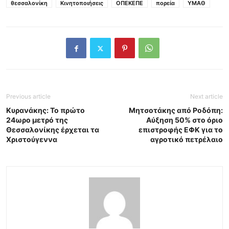
θεσσαλονίκη
Κινητοποιήσεις
ΟΠΕΚΕΠΕ
πορεία
ΥΜΑΘ
Previous article
Next article
Κυρανάκης: Το πρώτο
Μητσοτάκης από Ροδόπη:
24ωρο μετρό της
Αύξηση 50% στο όριο
Θεσσαλονίκης έρχεται τα
επιστροφής ΕΦΚ για το
Χριστούγεννα
αγροτικό πετρέλαιο