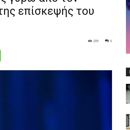
της επίσκεψής του
209
0