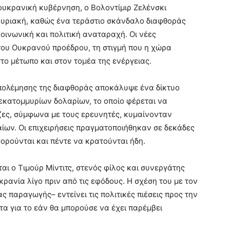
ν ουκρανική κυβέρνηση, ο Βολοντίμιρ Ζελένσκι
 Κυριακή, καθώς ένα τεράστιο σκάνδαλο διαφθοράς
οινωνική και πολιτική αναταραχή. Οι νέες
του Ουκρανού προέδρου, τη στιγμή που η χώρα
στο μέτωπο και στον τομέα της ενέργειας.
πολέμησης της διαφθοράς αποκάλυψε ένα δίκτυο
ατομμυρίων δολαρίων, το οποίο φέρεται να
ίζες, σύμφωνα με τους ερευνητές, κυμαίνονταν
ίων. Οι επιχειρήσεις πραγματοποιήθηκαν σε δεκάδες
ορούνται και πέντε να κρατούνται ήδη.
ι ο Τιμούρ Μίντιτς, στενός φίλος και συνεργάτης
κρανία λίγο πριν από τις εφόδους. Η σχέση του με τον
ς παραγωγής– εντείνει τις πολιτικές πιέσεις προς την
 για το εάν θα μπορούσε να έχει παρέμβει