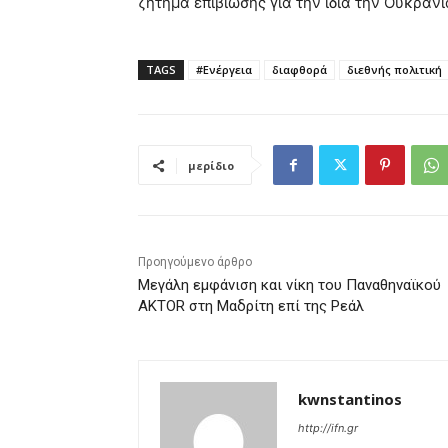
ζήτημα επιβίωσης για την ίδια την Ουκρανί
TAGS
#Ενέργεια
διαφθορά
διεθνής πολιτική
μερίδιο
Προηγούμενο άρθρο
Μεγάλη εμφάνιση και νίκη του Παναθηναϊκού
AKTOR στη Μαδρίτη επί της Ρεάλ
kwnstantinos
http://ifn.gr