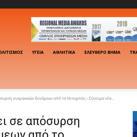
ΟΛΙΤΙΣΜΌΣ
ΥΓΕΊΑ
ΑΘΛΗΤΙΚΆ
ΕΛΕΎΘΕΡΟ ΒΉΜΑ
TR
πόσυρση ουκρανικών δυνάμεων από το Ντονμπάς – Σύντομα νέα...
ει σε απόσυρση
μεων από το