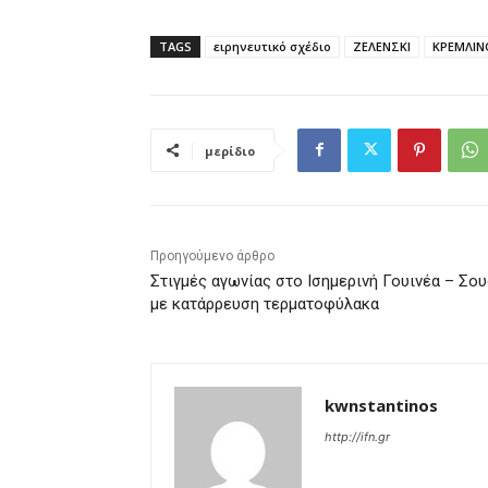
TAGS
ειρηνευτικό σχέδιο
ΖΕΛΕΝΣΚΙ
ΚΡΕΜΛΙΝ
μερίδιο
Προηγούμενο άρθρο
Στιγμές αγωνίας στο Ισημερινή Γουινέα – Σο
με κατάρρευση τερματοφύλακα
kwnstantinos
http://ifn.gr