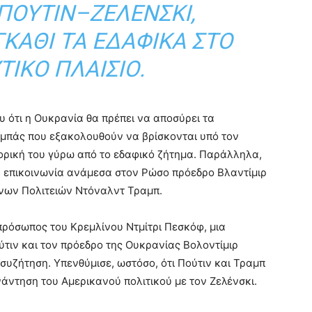
ΠΟΎΤΙΝ–ΖΕΛΈΝΣΚΙ,
ΚΆΘΙ ΤΑ ΕΔΑΦΙΚΆ ΣΤΟ
ΤΙΚΌ ΠΛΑΊΣΙΟ.
 ότι η Ουκρανία θα πρέπει να αποσύρει τα
νμπάς που εξακολουθούν να βρίσκονται υπό τον
τορική του γύρω από το εδαφικό ζήτημα. Παράλληλα,
κή επικοινωνία ανάμεσα στον Ρώσο πρόεδρο
Βλαντίμιρ
νων Πολιτειών
Ντόναλντ Τραμπ
.
πρόσωπος του Κρεμλίνου
Ντμίτρι Πεσκόφ
, μια
ύτιν και τον πρόεδρο της Ουκρανίας
Βολοντίμιρ
 συζήτηση. Υπενθύμισε, ωστόσο, ότι Πούτιν και Τραμπ
άντηση του Αμερικανού πολιτικού με τον Ζελένσκι.