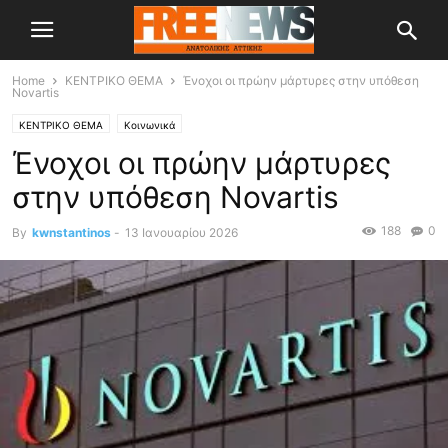
Home
ΚΕΝΤΡΙΚΟ ΘΕΜΑ
Ένοχοι οι πρώην μάρτυρες στην υπόθεση
Novartis
ΚΕΝΤΡΙΚΟ ΘΕΜΑ
Κοινωνικά
Ένοχοι οι πρώην μάρτυρες
στην υπόθεση Novartis
188
0
By
kwnstantinos
-
13 Ιανουαρίου 2026