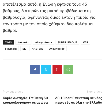
αποτέλεσμα αυτό, η Ένωση έφτασε τους 45
βαθμούς, διατηρώντας μικρό προβάδισμα στη
βαθμολογία, αφήνοντας όμως έντονη πικρία για
τον τρόπο με τον οποίο χάθηκαν δύο πολύτιμοι
βαθμοί.
TAGS
#πέναλτι
Allwyn Arena
SUPER LEAGUE
VAR
διαιτησία
ΕΚ
ΛΗΣΤΕΙΑ
Ολυμπιακός
Previous article
Next article
Καμία σωτηρία: Επίθεση 50
ΔΕΗ Fiber: Επέκταση σε νέες
κουκουλοφόρων σε αγώνα
περιοχές σε όλη την Ελλάδα