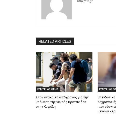
http://ifn.gr
RELATED ARTICLES
ΚΕΝΤΡΙΚΟ ΘΕΜΑ
ΚΕΝΤΡΙΚΟ Θ
Στον ανακριτή ο 26χρονος για την
Επενδυτική
υπόθεση της νεκρής Βρετανίδας
55χρονος έ
στην Κυψέλη
πιστεύοντα
μεγάλα κέρ