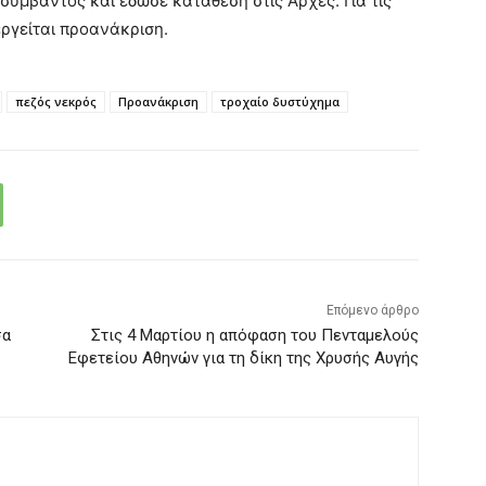
συμβάντος και έδωσε κατάθεση στις Αρχές. Για τις
ργείται προανάκριση.
πεζός νεκρός
Προανάκριση
τροχαίο δυστύχημα
Επόμενο άρθρο
σα
Στις 4 Μαρτίου η απόφαση του Πενταμελούς
Εφετείου Αθηνών για τη δίκη της Χρυσής Αυγής