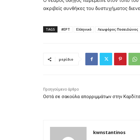
Ο νεαρός οδηγός παρέμεινε στον τόπο του 
ακριβείς συνθήκες του δυστυχήματος διενε
TAGS
#ΕΡΤ
Ελληνικό
Λεωφόρος Ποσειδώνος
μερίδιο
Προηγούμενο άρθρο
Οστά σε σακούλα απορριμμάτων στην Καρδίτ
kwnstantinos