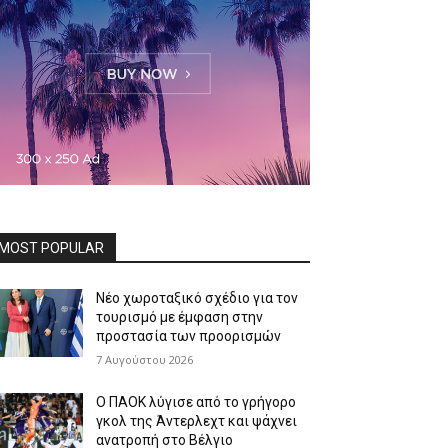
MOST POPULAR
Νέο χωροταξικό σχέδιο για τον
τουρισμό με έμφαση στην
προστασία των προορισμών
7 Αυγούστου 2026
Ο ΠΑΟΚ λύγισε από το γρήγορο
γκολ της Άντερλεχτ και ψάχνει
ανατροπή στο Βέλγιο