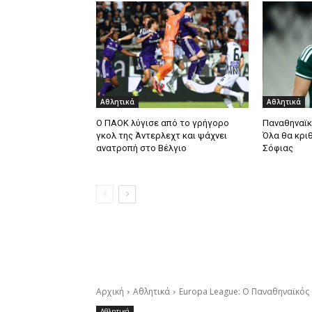
Αθλητικά
Αθλητικά
Ο ΠΑΟΚ λύγισε από το γρήγορο
Παναθηναϊκ
γκολ της Άντερλεχτ και ψάχνει
Όλα θα κρι
ανατροπή στο Βέλγιο
Σόφιας