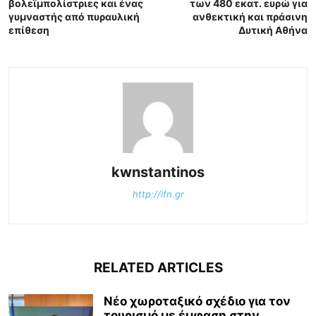
βολεϊμπολίστριες και ένας
των 480 εκατ. ευρώ για
γυμναστής από πυραυλική
ανθεκτική και πράσινη
επίθεση
Δυτική Αθήνα
kwnstantinos
http://ifn.gr
RELATED ARTICLES
Νέο χωροταξικό σχέδιο για τον
τουρισμό με έμφαση στην