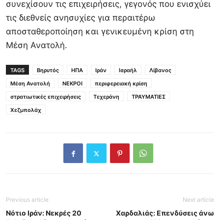
συνεχίσουν τις επιχειρήσεις, γεγονός που ενισχύει
τις διεθνείς ανησυχίες για περαιτέρω
αποσταθεροποίηση και γενικευμένη κρίση στη
Μέση Ανατολή.
TAGS
Βηρυτός
ΗΠΑ
Ιράν
Ισραήλ
Λίβανος
Μέση Ανατολή
ΝΕΚΡΟΙ
περιφερειακή κρίση
στρατιωτικές επιχειρήσεις
Τεχεράνη
ΤΡΑΥΜΑΤΙΕΣ
Χεζμπολάχ
Previous article
Next article
Νότιο Ιράν: Νεκρές 20
Χαρδαλιάς: Επενδύσεις άνω