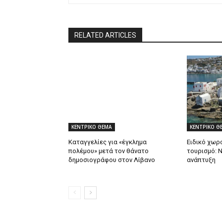
RELATED ARTICLES
ΚΕΝΤΡΙΚΟ ΘΕΜΑ
ΚΕΝΤΡΙΚΟ Θ
Καταγγελίες για «έγκλημα
Ειδικό χωρο
πολέμου» μετά τον θάνατο
τουρισμό: 
δημοσιογράφου στον Λίβανο
ανάπτυξη