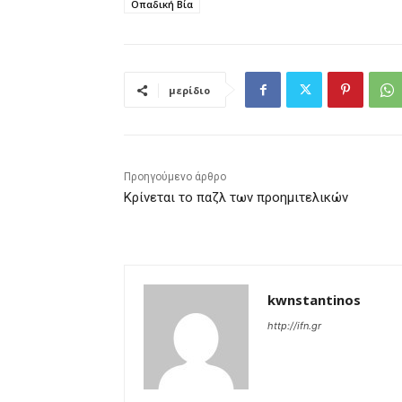
Οπαδική Βία
μερίδιο
Προηγούμενο άρθρο
Κρίνεται το παζλ των προημιτελικών
kwnstantinos
http://ifn.gr