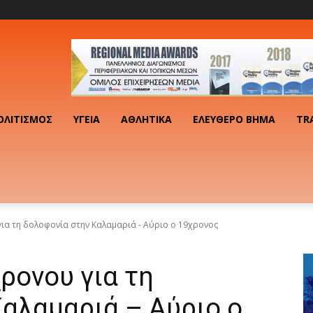
ΟΛΙΤΙΣΜΌΣ
ΥΓΕΊΑ
ΑΘΛΗΤΙΚΆ
ΕΛΕΎΘΕΡΟ ΒΉΜΑ
TR
ια τη δολοφονία στην Καλαμαριά - Αύριο ο 19χρονος
ρονου για τη
αλαμαριά – Αύριο ο