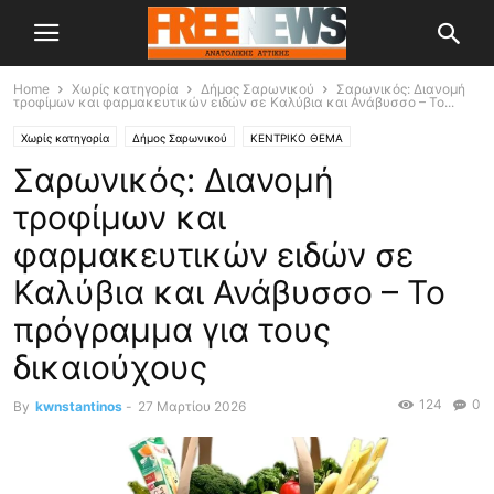
Home
Χωρίς κατηγορία
Δήμος Σαρωνικού
Σαρωνικός: Διανομή
τροφίμων και φαρμακευτικών ειδών σε Καλύβια και Ανάβυσσο – Το...
Χωρίς κατηγορία
Δήμος Σαρωνικού
ΚΕΝΤΡΙΚΟ ΘΕΜΑ
Σαρωνικός: Διανομή
τροφίμων και
φαρμακευτικών ειδών σε
Καλύβια και Ανάβυσσο – Το
πρόγραμμα για τους
δικαιούχους
124
0
By
kwnstantinos
-
27 Μαρτίου 2026