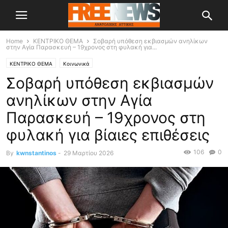
Home
ΚΕΝΤΡΙΚΟ ΘΕΜΑ
Σοβαρή υπόθεση εκβιασμών ανηλίκων
στην Αγία Παρασκευή – 19χρονος στη φυλακή για...
ΚΕΝΤΡΙΚΟ ΘΕΜΑ
Κοινωνικά
Σοβαρή υπόθεση εκβιασμών
ανηλίκων στην Αγία
Παρασκευή – 19χρονος στη
φυλακή για βίαιες επιθέσεις
106
0
By
kwnstantinos
-
29 Μαρτίου 2026