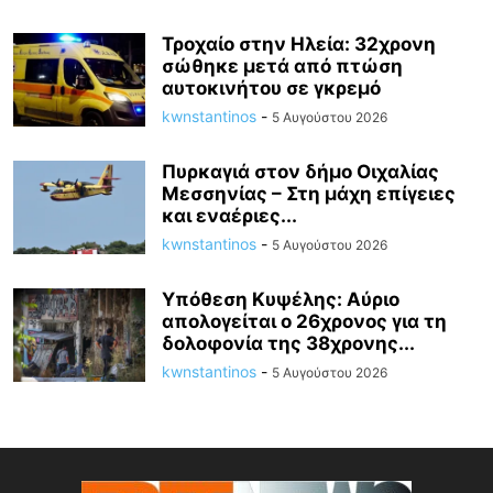
Τροχαίο στην Ηλεία: 32χρονη
σώθηκε μετά από πτώση
αυτοκινήτου σε γκρεμό
kwnstantinos
-
5 Αυγούστου 2026
Πυρκαγιά στον δήμο Οιχαλίας
Μεσσηνίας – Στη μάχη επίγειες
και εναέριες...
kwnstantinos
-
5 Αυγούστου 2026
Υπόθεση Κυψέλης: Αύριο
απολογείται ο 26χρονος για τη
δολοφονία της 38χρονης...
kwnstantinos
-
5 Αυγούστου 2026