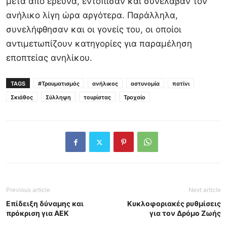
μετά από έρευνα, εντόπισαν και συνέλαβαν τον
ανήλικο λίγη ώρα αργότερα. Παράλληλα,
συνελήφθησαν και οι γονείς του, οι οποίοι
αντιμετωπίζουν κατηγορίες για παραμέληση
εποπτείας ανηλίκου.
TAGS
#Τραυματισμός
ανήλικος
αστυνομία
πατίνι
Σκιάθος
Σύλληψη
τουρίστας
Τροχαίο
Previous article
Next article
Επίδειξη δύναμης και
Κυκλοφοριακές ρυθμίσεις
πρόκριση για ΑΕΚ
για τον Δρόμο Ζωής