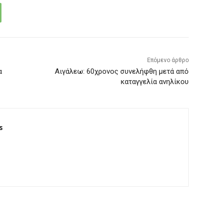
Επόμενο άρθρο
α
Αιγάλεω: 60χρονος συνελήφθη μετά από
καταγγελία ανηλίκου
s