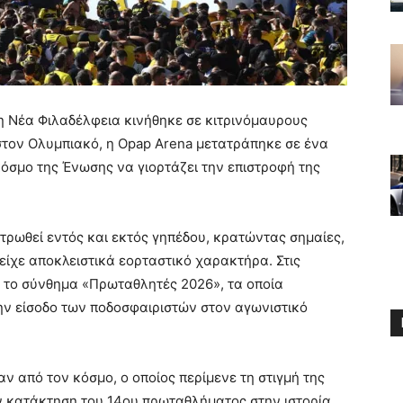
 η Νέα Φιλαδέλφεια κινήθηκε σε κιτρινόμαυρους
 στον Ολυμπιακό, η Opap Arena μετατράπηκε σε ένα
όσμο της Ένωσης να γιορτάζει την επιστροφή της
ντρωθεί εντός και εκτός γηπέδου, κρατώντας σημαίες,
είχε αποκλειστικά εορταστικό χαρακτήρα. Στις
ε το σύνθημα «Πρωταθλητές 2026», τα οποία
ην είσοδο των ποδοσφαιριστών στον αγωνιστικό
ν από τον κόσμο, ο οποίος περίμενε τη στιγμή της
ην κατάκτηση του 14ου πρωταθλήματος στην ιστορία