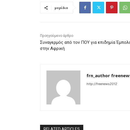
μερίδιο
Προηγούμενο άρθρο
Συναγερμός από τον ΠΟΥ για επιδημία Έμπολ
στην Αφρική
frn_author freenew
http://freenews2012
RELATED ARTICLES