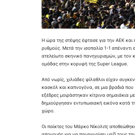
Η ώρα της στέψης έφτασε για την ΑΕΚ και
ρυθμούς. Μετά την ισοπαλία 1-1 απέναντι
ατελείωτο σκηνικό πανηγυρισμών, με τον κ
ομάδας στην κορυφή της Super League.
Από νωρίς, χιλιάδες φίλαθλοι είχαν συγκε
κασκόλ και καπνογόνα, σε μια βραδιά που 
εξέδρες μοιράστηκαν κίτρινα σημαιάκια μ
δημιούργησαν εντυπωσιακή εικόνα κατά τ
χώρο.
Οι παίκτες του Μάρκο Νίκολιτς αποθεώθηκα
απονομής για να πανηγυρίσει μαζί τους τ