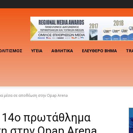
ΟΛΙΤΙΣΜΌΣ
ΥΓΕΊΑ
ΑΘΛΗΤΙΚΆ
ΕΛΕΎΘΕΡΟ ΒΉΜΑ
TR
μα μέσα σε αποθέωση στην Opap Arena
 14ο πρωτάθλημα
η στην Opap Arena