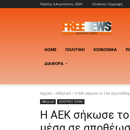
Πέμπτη, 6 Αυγούστου, 2026
Σύνδεση / Εγγραφή
HOME
ΠΟΛΙΤΙΚΉ
ΚΟΙΝΩΝΙΚΆ
Π
ΔΙΑΦΟΡΑ
Αρχική
Αθλητικά
Η ΑΕΚ σήκωσε το 14ο πρωτάθλη
Αθλητικά
ΚΕΝΤΡΙΚΟ ΘΕΜΑ
Η ΑΕΚ σήκωσε το
μέσα σε αποθέωσ