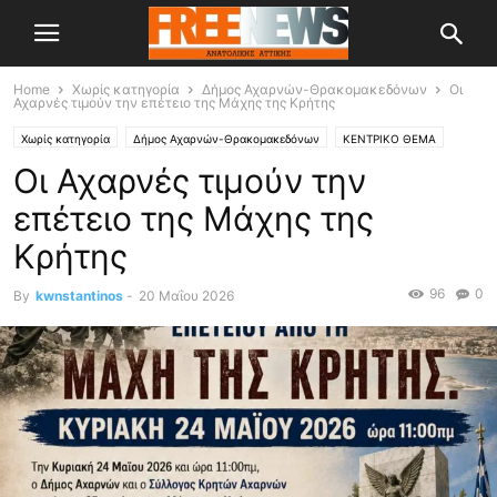
Home
Χωρίς κατηγορία
Δήμος Αχαρνών-Θρακομακεδόνων
Οι
Αχαρνές τιμούν την επέτειο της Μάχης της Κρήτης
Χωρίς κατηγορία
Δήμος Αχαρνών-Θρακομακεδόνων
ΚΕΝΤΡΙΚΟ ΘΕΜΑ
Οι Αχαρνές τιμούν την
Πολιτισμός
επέτειο της Μάχης της
Κρήτης
96
0
By
kwnstantinos
-
20 Μαΐου 2026