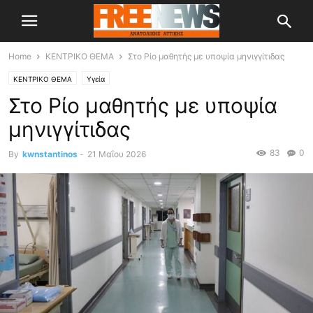
Home
ΚΕΝΤΡΙΚΟ ΘΕΜΑ
Στο Ρίο μαθητής με υποψία μηνιγγίτιδας
ΚΕΝΤΡΙΚΟ ΘΕΜΑ
Υγεία
Στο Ρίο μαθητής με υποψία
μηνιγγίτιδας
83
0
By
kwnstantinos
-
21 Μαΐου 2026