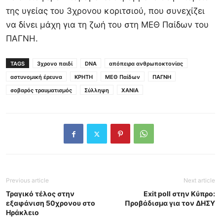
της υγείας του 3χρονου κοριτσιού, που συνεχίζει
να δίνει μάχη για τη ζωή του στη ΜΕΘ Παίδων του
ΠΑΓΝΗ.
TAGS
3χρονο παιδί
DNA
απόπειρα ανθρωποκτονίας
αστυνομική έρευνα
ΚΡΗΤΗ
ΜΕΘ Παίδων
ΠΑΓΝΗ
σοβαρός τραυματισμός
Σύλληψη
ΧΑΝΙΑ
Previous article
Next article
Τραγικό τέλος στην
Exit poll στην Κύπρο:
εξαφάνιση 50χρονου στο
Προβάδισμα για τον ΔΗΣΥ
Ηράκλειο