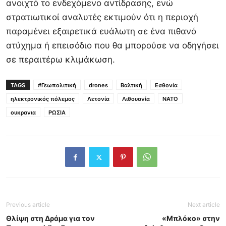
ανοιχτό το ενδεχόμενο αντίδρασης, ενώ
στρατιωτικοί αναλυτές εκτιμούν ότι η περιοχή
παραμένει εξαιρετικά ευάλωτη σε ένα πιθανό
ατύχημα ή επεισόδιο που θα μπορούσε να οδηγήσει
σε περαιτέρω κλιμάκωση.
TAGS
#Γεωπολιτική
drones
Βαλτική
Εσθονία
ηλεκτρονικός πόλεμος
Λετονία
Λιθουανία
ΝΑΤΟ
ουκρανια
ΡΩΣΙΑ
Previous article
Next article
Θλίψη στη Δράμα για τον
«Μπλόκο» στην