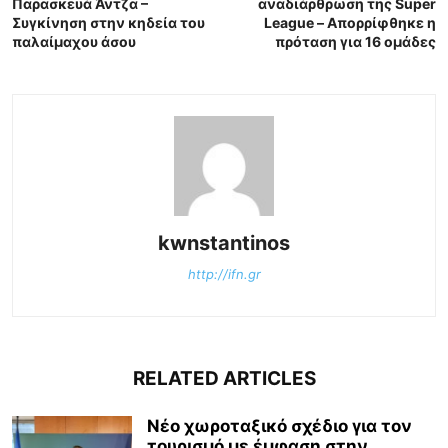
Παρασκευά Άντζα –
αναδιάρθρωση της Super
Συγκίνηση στην κηδεία του
League – Απορρίφθηκε η
παλαίμαχου άσου
πρόταση για 16 ομάδες
kwnstantinos
http://ifn.gr
RELATED ARTICLES
Νέο χωροταξικό σχέδιο για τον
τουρισμό με έμφαση στην