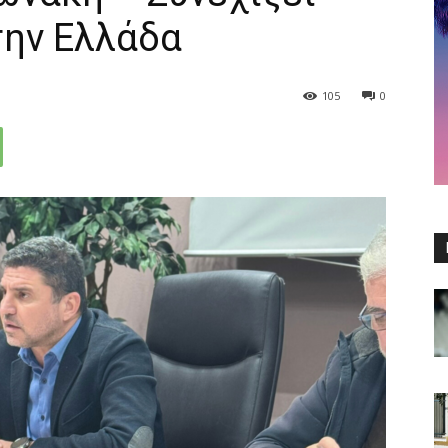
ην Ελλάδα
105
0