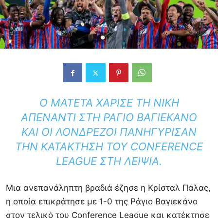
Ο ΜΑΤΕΤΆ ΧΆΡΙΣΕ ΤΗ ΝΊΚΗ
ΑΠΈΝΑΝΤΙ ΣΤΗ ΡΆΓΙΟ ΒΑΓΙΕΚΆΝΟ
ΚΑΙ ΟΙ ΛΟΝΔΡΈΖΟΙ ΠΑΝΗΓΎΡΙΣΑΝ
ΤΗΝ ΚΑΤΆΚΤΗΣΗ ΤΟΥ CONFERENCE
LEAGUE ΣΤΗ ΛΕΙΨΊΑ.
Μια ανεπανάληπτη βραδιά έζησε η Κρίσταλ Πάλας,
η οποία επικράτησε με 1-0 της Ράγιο Βαγιεκάνο
στον τελικό του Conference League και κατέκτησε