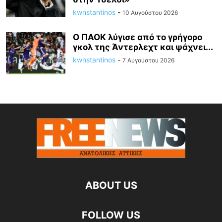
kwnstantinos
-
10 Αυγούστου 2026
Ο ΠΑΟΚ λύγισε από το γρήγορο
γκολ της Άντερλεχτ και ψάχνει...
kwnstantinos
-
7 Αυγούστου 2026
ABOUT US
FOLLOW US