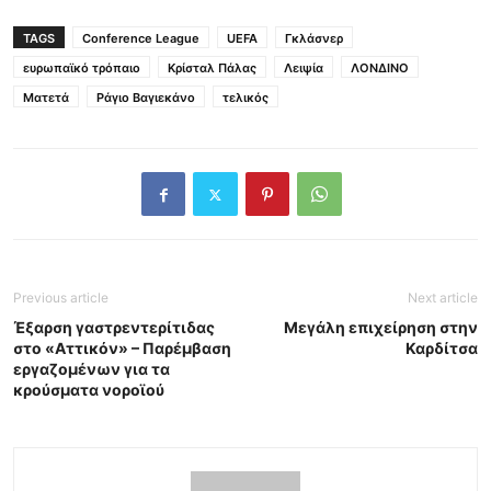
TAGS
Conference League
UEFA
Γκλάσνερ
ευρωπαϊκό τρόπαιο
Κρίσταλ Πάλας
Λειψία
ΛΟΝΔΙΝΟ
Ματετά
Ράγιο Βαγιεκάνο
τελικός
Previous article
Next article
Έξαρση γαστρεντερίτιδας
Μεγάλη επιχείρηση στην
στο «Αττικόν» – Παρέμβαση
Καρδίτσα
εργαζομένων για τα
κρούσματα νοροϊού