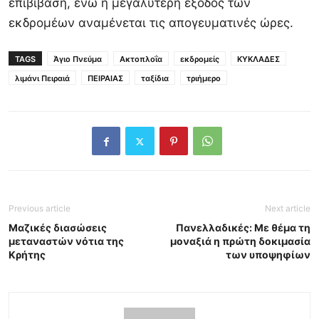
επιβίβαση, ενώ η μεγαλύτερη έξοδος των
εκδρομέων αναμένεται τις απογευματινές ώρες.
TAGS
Άγιο Πνεύμα
Ακτοπλοΐα
εκδρομείς
ΚΥΚΛΑΔΕΣ
λιμάνι Πειραιά
ΠΕΙΡΑΙΑΣ
ταξίδια
τριήμερο
Previous article
Next article
Μαζικές διασώσεις
Πανελλαδικές: Με θέμα τη
μεταναστών νότια της
μοναξιά η πρώτη δοκιμασία
Κρήτης
των υποψηφίων