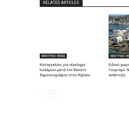
RELATED ARTICLES
ΚΕΝΤΡΙΚΟ ΘΕΜΑ
ΚΕΝΤΡΙΚΟ Θ
Καταγγελίες για «έγκλημα
Ειδικό χωρο
πολέμου» μετά τον θάνατο
τουρισμό: 
δημοσιογράφου στον Λίβανο
ανάπτυξη