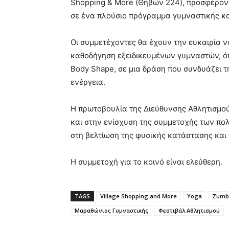
Shopping & More (Θηβών 224), προσφέρον
σε ένα πλούσιο πρόγραμμα γυμναστικής κ
Οι συμμετέχοντες θα έχουν την ευκαιρία 
καθοδήγηση εξειδικευμένων γυμναστών, όπω
Body Shape, σε μια δράση που συνδυάζει τ
ενέργεια.
Η πρωτοβουλία της Διεύθυνσης Αθλητισμού
και στην ενίσχυση της συμμετοχής των πο
στη βελτίωση της φυσικής κατάστασης και 
Η συμμετοχή για το κοινό είναι ελεύθερη.
TAGS
Village Shopping and More
Yoga
Zumb
Μαραθώνιος Γυμναστικής
Φεστιβάλ Αθλητισμού