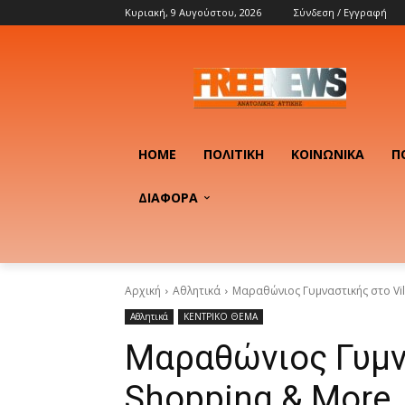
Κυριακή, 9 Αυγούστου, 2026
Σύνδεση / Εγγραφή
HOME
ΠΟΛΙΤΙΚΉ
ΚΟΙΝΩΝΙΚΆ
Π
ΔΙΑΦΟΡΑ
Αρχική
Αθλητικά
Μαραθώνιος Γυμναστικής στο Vil
Αθλητικά
ΚΕΝΤΡΙΚΟ ΘΕΜΑ
Μαραθώνιος Γυμνα
Shopping & More