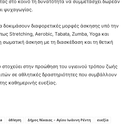
τας στο κοινό τη δυνατότητα να συμμετάσχει δωρεάν
αι ψυχαγωγίας.
να δοκιμάσουν διαφορετικές μορφές άσκησης υπό την
ς Stretching, Aerobic, Tabata, Zumba, Yoga και
η σωματική άσκηση με τη διασκέδαση και τη θετική
 στοχεύει στην προώθηση του υγιεινού τρόπου ζωής
λιτών σε αθλητικές δραστηριότητες που συμβάλλουν
της καθημερινής ευεξίας.
a
άθληση
Δήμος Νίκαιας – Αγίου Ιωάννη Ρέντη
ευεξία